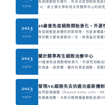
免疫細胞發生變化，失去炎症控制和免疫壓
07/10
[4]，波士頓大學和塔夫茨醫學中心的研
40歲後免疫細胞開始衰化，外源
2023
免疫細胞是身體的防禦部隊，也是身體最
07/10
悍的戰士都有疲累的一天，再勇猛的軍團也
關於精準再生細胞治療中心
2023
40歲後免疫細胞開始衰化，外源性回輸自
04/10
的病毒、病原體、體內的衰老細胞、突變
發現
NK
細胞失去抗癌功能新機
2023
自然殺傷細胞（Natural killer
04/10
到嚴重挑戰，大部分晚期腫瘤都能逃避NK