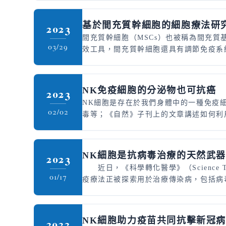
基於間充質幹細胞的細胞療法研
2023
間充質幹細胞（MSCs）也被稱為間充
03/29
效工具，間充質幹細胞還具有調節免疫系
NK
免疫細胞的分泌物也可抗癌
2023
NK細胞是存在於我們身體中的一種免疫
02/02
毒等；《自然》子刊上的文章講述如何利用
NK
細胞是抗病毒治療的天然武
2023
近日，《科學轉化醫學》（Science Tr
01/17
疫療法正被探索用於治療傳染病，包括病毒
NK細胞助力疫苗共同抗擊新冠
2022