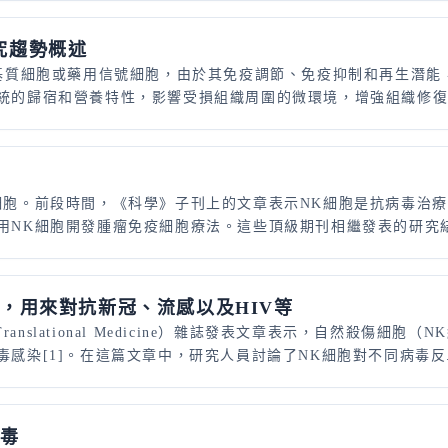
究趨勢概述
質基質細胞或藥用信號細胞，由於其免疫調節、免疫抑制和再生潛
統的歸宿和營養特性，影響受損組織周圍的微環境，增強組織修復，
細胞。前段時間，《科學》子刊上的文章表示NK細胞是抗病毒治療
NK細胞開發腫瘤免疫細胞療法。這些頂級期刊相繼發表的研究結論
器，用來對抗新冠、流感以及
HIV
等
anslational Medicine）雜誌發表文章表示，自然殺傷
感染[1]。在這篇文章中，研究人員討論了NK細胞對不同病毒反.
病毒