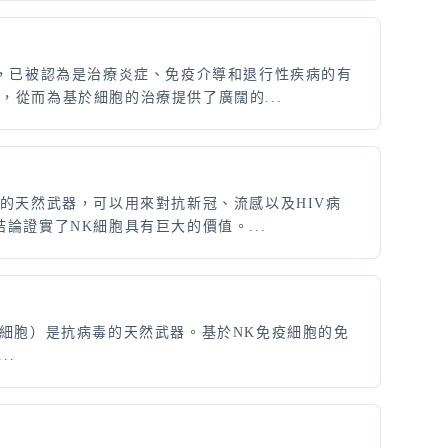
能，已被認為是治療炎症、免疫介導和退行性疾病的有
從而為基於細胞的治療提供了廣闊的...
的天然武器，可以用來對抗新冠、流感以及HIV病
證實了NK細胞具有巨大的價值。...
細胞（NK細胞）是抗病毒的天然武器。基於NK免疫細胞的免
..