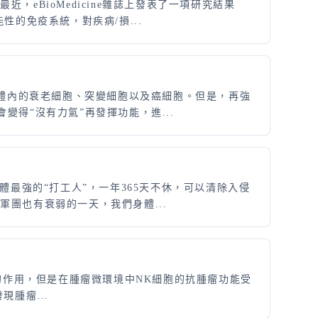
eBioMedicine雜誌上發表了一項研究結果
的免疫系統，對疾病/損...
、體內的衰老細胞、突變細胞以及癌細胞。但是，再強
得“沒有力氣”再發揮功能，進...
體最強的“打工人”，一年365天不休，可以清除入侵
團也有衰弱的一天，我們身體...
舉足輕重的作用，但是在腫瘤微環境中NK細胞的抗腫瘤功能受
腫瘤...