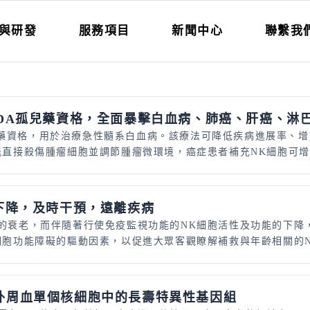
與研發
服務項目
新聞中心
聯繫我
DA孤兒藥資格，全面暴擊白血病、肺癌、肝癌、淋
1孤兒藥資格，用於治療急性髓系白血病。該療法可降低疾病進展率
能直接殺傷腫瘤細胞並調節腫瘤微環境，癌症患者補充NK細胞可
下降，及時干預，遠離疾病
的衰老，而伴隨著行使免疫監視功能的NK細胞活性及功能的下降
胞功能障礙的驅動因素，以促進大眾客觀瞭解補救與年齡相關的NK
外周血單個核細胞中的長壽特異性基因組