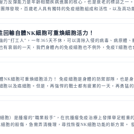
力反彈能力是年齡相關疾病進展的核心，也是衰老的標誌之一。最近，
究團隊發現，百歲老人具有獨特的免疫細胞組成和活性，以及高功能性
性回輸自體NK細胞可重煥細胞活力！
強的“打工人”，一年365天不休，可以清除入侵的病毒、病原體
有衰弱的一天，我們身體內的免疫細胞也不例外，免疫T細胞也會變
體NK細胞可重煥細胞活力！ 免疫細胞是身體的防禦部隊，也是身
細胞以及癌細胞。但是，再強悍的戰士都有疲累的一天，再勇猛的軍
制
 cells，NK細胞）是腫瘤的“職業殺手”，在抗腫瘤免疫治療上發揮
細胞的殺傷，急需弄清機理，尋找恢復NK細胞功能的新方案。 發現