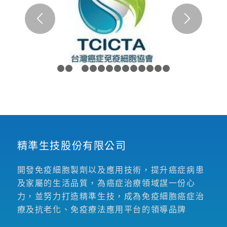
1
2
3
4
5
6
7
8
9
10
11
12
13
14
精準生技股份有限公司
開發免疫細胞製劑以及應用技術，提升癌症病患
及家屬的生活品質，為癌症治療領域謀一份心
力，並努力打造精準生技，成為免疫細胞癌症治
療及抗老化、免疫療法應用平台的領導品牌