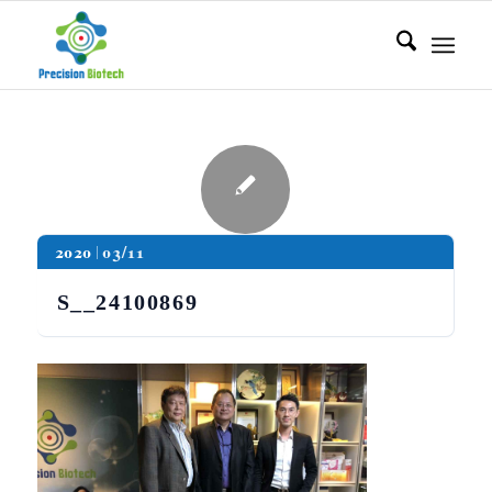
2020
03/11
S__24100869