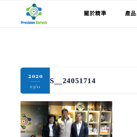
關於精準
產品
2020
S__24051714
03/11