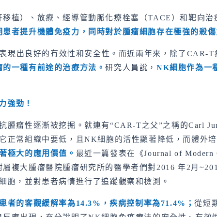
移植）、放療、經導管動脈化療栓塞（TACE）和靶向
明患者提升機體免疫力，同時對於腫瘤細胞存在極強的殺傷
中表現出良好的有效性和安全性。而近兩年來，除了CAR-
瘤的一種有前途的治療方法。
研究人員說，
NK
細胞作為一
力強勁！
瘤性逐漸被挖掘。就連有“CAR-T之父”之稱的Carl 
它正常組織中要低，且NK細胞的活性顯著降低，而體外培養
著極大的應用價值。
最近一篇發表在《Journal of Mod
複大腫瘤醫院腫瘤研究所的醫學者們對2016 年2月~20
K細胞，並對患者病情進行了追蹤觀察和檢測。
患者的客觀緩解率為
14.3%
，疾病控制率為
71.4%
；
從短