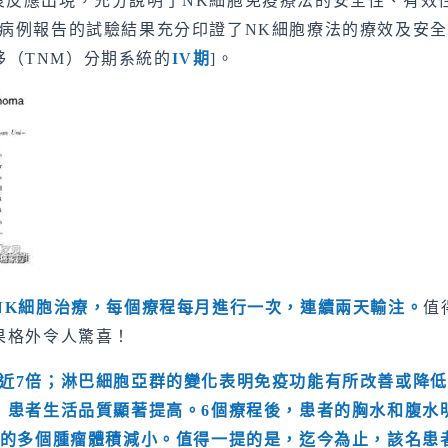
現，充分說明了NK細胞免疫療法的安全性、有效性。另一則刊登在
病例報告的試驗結果充分印證了NK細胞療法的療效及安全性
轉移（TNM）分期系統的
IV
期
]。
NK
細胞治療，每個療程每月進行一次，連續兩天輸注。
值
果格外令人驚喜！
近
7
倍；淋巴細胞亞群的變化表明免疫功能有所改善或降低
；患者生活品質顯著提高。
6
個療程後，患者的胸水和腹水
的多個腫瘤體積減小。值得一提的是，迄今為止，該名患