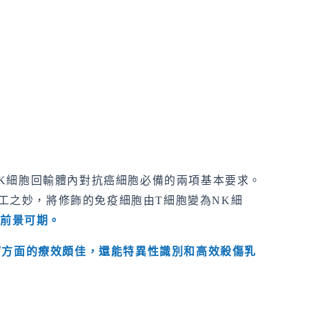
K細胞回輸體內對抗癌細胞必備的兩項基本要求。
同工之妙，將修飾的免疫細胞由T細胞變為NK細
療前景可期
。
瘤方面的療效頗佳，還能特異性識別和高效殺傷乳