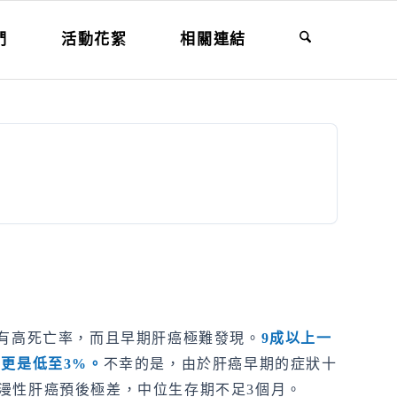
們
活動花絮
相關連結
具有高死亡率，而且早期肝癌極難發現。
9
成以上一
率更是低至
3%
。
不幸的是，由於肝癌早期的症狀十
漫性肝癌預後極差，中位生存期不足3個月。