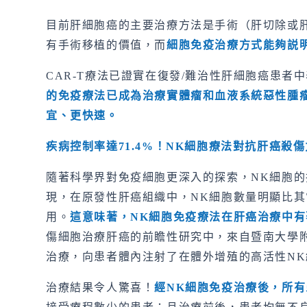
目前肝細胞癌的主要治療方法是手術（肝切除或肝
有手術移植的價值，而
細胞免疫治療方式能夠説
CAR-T療法已證實在復發/難治性肝細胞癌患者
的免疫療法已成為治療實體瘤和血液系統惡性腫
宜、更快速。
疾病控制率達
71.4%
！
NK
細胞療法對抗肝癌殺傷
隨著科學界對免疫細胞更深入的探索，NK細胞的抗腫
現，在原發性肝癌組織中，NK細胞數量明顯比其
用。
這意味著，
NK
細胞免疫療法在肝癌治療中有
傷細胞治療肝癌的前瞻性研究中，來自暨南大學附屬
治療，向患者體內注射了在體外增殖的高活性N
治療結果令人驚喜！
經
NK
細胞免疫治療後，所有