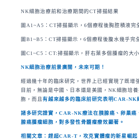
NK細胞治療前和治療期間的CT掃描結果
圖A1~A5：CT掃描顯示，6個療程後胸腔積液完
圖B1~B5：CT掃描顯示，6個療程後腹水幾乎完
圖C1~C5：CT:掃描顯示，肝右葉多個腫瘤的大
NK
細胞治療前景廣闊，未來可期！
經過幾十年的臨床研究，世界上已經實現了既增強
目前，無論是中國、日本還是美國，NK細胞培養技
胞，而且
有越來越多的臨床前研究表明
CAR-NK
諸多研究證實，
CAR-NK
療法在胰腺癌、卵巢癌
腺癌腫瘤細胞，對多發性骨髓瘤療效顯著。
相關文章：趕超
CAR-T
，攻克實體瘤的新星崛起