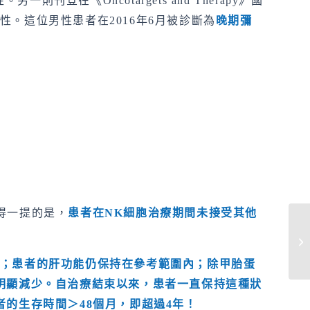
《Oncotargets and Therapy》國
。這位男性患者在2016年6月被診斷為
晚期彌
得一提的是，
患者在
NK
細胞治療期間未接受其他
S
和
20
；患者的肝功能仍保持在參考範圍內；除甲胎蛋
明顯減少。自治療結束以來，患者一直保持這種狀
者的生存時間＞
48
個月，即超過
4
年！