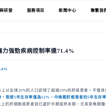
與研發
服務項目
新聞中心
聯繫我
力強勁疾病控制率達71.4%
1.4%
上以全球20%的人口認領了超過50%的肝癌患者。不僅
會，致使
5
年生存率僅為
12%
，中晚期肝癌患者的
5
年生存
以上的肝細胞癌患者就已處於中期或終末期，尤其是晚期彌