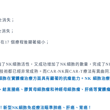
全消失；
全消失；
小在17 個療程後顯著縮小；
了NK細胞活性，又成功增加了NK細胞的數量，完成了N
術都已經非常成熟。而CAR-NK與CAR-T療法有異曲
細胞在實體瘤治療方面具有顯著的抗瘤能力。
NK
細胞治
、結直腸癌、膠質母細胞瘤和神經母細胞瘤、肝癌等實體
！新型
NK
細胞免疫療法瞄準肺癌、肝癌、胃癌！