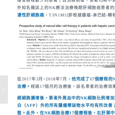
接受療程數少的患者；且治療前後，患者均無不良反應出
外知名雜誌上的NK療法治療晚期肝細胞癌患者的
漫性肝細胞癌
，T3N1M1[即根據腫瘤-淋巴結-
從2017年3月~2018年7月，
他完成
了
17
個療程的
治療。
經過17個月的治療後，該名患者的治療效
iPSC衍生細胞治療產品的開發策
略
經細胞擴增後，患者外周血中的
NK
細胞比例增加
白（
AFP
）外的所有腫瘤標誌物水平均有所改善
態。此外，在
NK
細胞治療
17
個療程後，右肝葉中