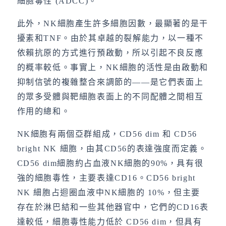
細胞毒性 (ADCC)。
此外，NK細胞產生許多細胞因數，最顯著的是干
擾素和TNF。由於其卓越的裂解能力，以一種不
依賴抗原的方式進行預啟動，所以引起不良反應
的概率較低。事實上，NK細胞的活性是由啟動和
抑制信號的複雜整合來調節的——是它們表面上
的眾多受體與靶細胞表面上的不同配體之間相互
作用的總和。
NK細胞有兩個亞群組成，CD56 dim 和 CD56
bright NK 細胞，由其CD56的表達強度而定義。
CD56 dim細胞約占血液NK細胞的90%，具有很
強的細胞毒性，主要表達CD16。CD56 bright
NK 細胞占迴圈血液中NK細胞的 10%，但主要
存在於淋巴結和一些其他器官中，它們的CD16表
達較低，細胞毒性能力低於 CD56 dim，但具有