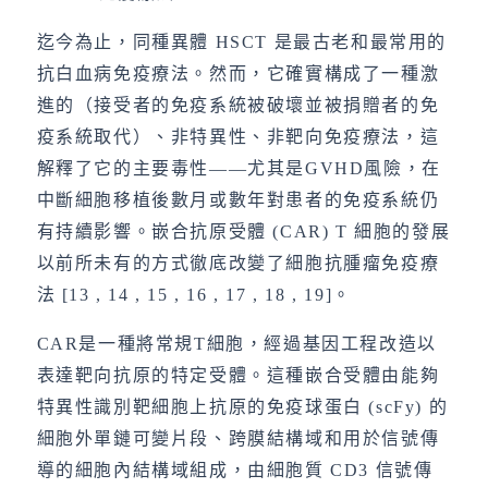
迄今為止，同種異體 HSCT 是最古老和最常用的
抗白血病免疫療法。然而，它確實構成了一種激
進的（接受者的免疫系統被破壞並被捐贈者的免
疫系統取代）、非特異性、非靶向免疫療法，這
解釋了它的主要毒性——尤其是GVHD風險，在
中斷細胞移植後數月或數年對患者的免疫系統仍
有持續影響。嵌合抗原受體 (CAR) T 細胞的發展
以前所未有的方式徹底改變了細胞抗腫瘤免疫療
法 [13 , 14 , 15 , 16 , 17 , 18 , 19]。
CAR是一種將常規T細胞，經過基因工程改造以
表達靶向抗原的特定受體。這種嵌合受體由能夠
特異性識別靶細胞上抗原的免疫球蛋白 (scFy) 的
細胞外單鏈可變片段、跨膜結構域和用於信號傳
導的細胞內結構域組成，由細胞質 CD3 信號傳