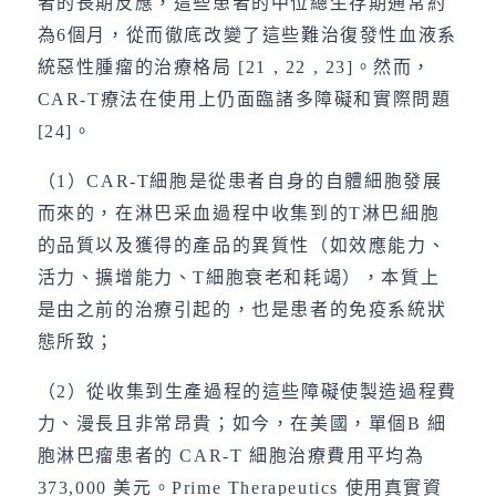
者的長期反應，這些患者的中位總生存期通常約
為6個月，從而徹底改變了這些難治復發性血液系
統惡性腫瘤的治療格局 [21 , 22 , 23]。然而，
CAR-T療法在使用上仍面臨諸多障礙和實際問題
[24]。
（1）CAR-T細胞是從患者自身的自體細胞發展
而來的，在淋巴采血過程中收集到的T淋巴細胞
的品質以及獲得的產品的異質性（如效應能力、
活力、擴增能力、T細胞衰老和耗竭），本質上
是由之前的治療引起的，也是患者的免疫系統狀
態所致；
（2）從收集到生產過程的這些障礙使製造過程費
力、漫長且非常昂貴；如今，在美國，單個B 細
胞淋巴瘤患者的 CAR-T 細胞治療費用平均為
373,000 美元。Prime Therapeutics 使用真實資