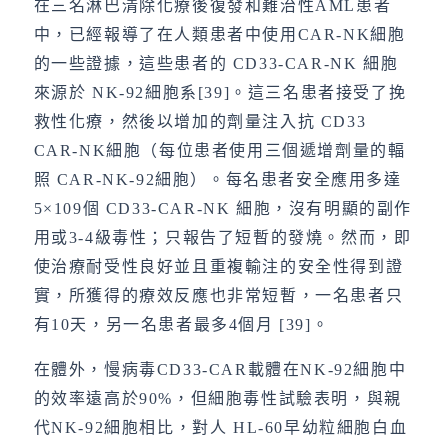
在三名淋巴清除化療後復發和難治性AML患者
中，已經報導了在人類患者中使用CAR-NK細胞
的一些證據，這些患者的 CD33-CAR-NK 細胞
來源於 NK-92細胞系[39]。這三名患者接受了挽
救性化療，然後以增加的劑量注入抗 CD33
CAR-NK細胞（每位患者使用三個遞增劑量的輻
照 CAR-NK-92細胞）。每名患者安全應用多達
5×109個 CD33-CAR-NK 細胞，沒有明顯的副作
用或3-4級毒性；只報告了短暫的發燒。然而，即
使治療耐受性良好並且重複輸注的安全性得到證
實，所獲得的療效反應也非常短暫，一名患者只
有10天，另一名患者最多4個月 [39]。
在體外，慢病毒CD33-CAR載體在NK-92細胞中
的效率遠高於90%，但細胞毒性試驗表明，與親
代NK-92細胞相比，對人 HL-60早幼粒細胞白血