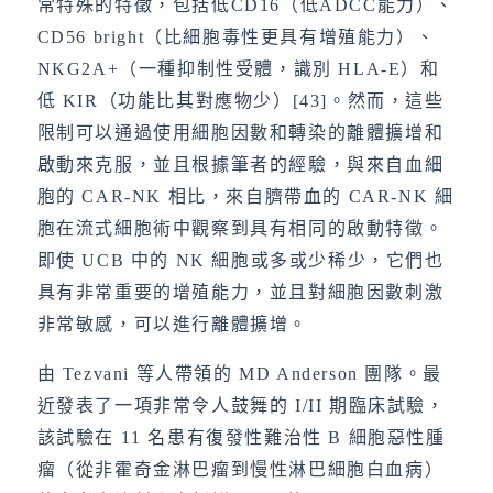
常特殊的特徵，包括低CD16（低ADCC能力）、
CD56 bright（比細胞毒性更具有增殖能力）、
NKG2A+（一種抑制性受體，識別 HLA-E）和
低 KIR（功能比其對應物少）[43]。然而，這些
限制可以通過使用細胞因數和轉染的離體擴增和
啟動來克服，並且根據筆者的經驗，與來自血細
胞的 CAR-NK 相比，來自臍帶血的 CAR-NK 細
胞在流式細胞術中觀察到具有相同的啟動特徵。
即使 UCB 中的 NK 細胞或多或少稀少，它們也
具有非常重要的增殖能力，並且對細胞因數刺激
非常敏感，可以進行離體擴增。
由 Tezvani 等人帶領的 MD Anderson 團隊。最
近發表了一項非常令人鼓舞的 I/II 期臨床試驗，
該試驗在 11 名患有復發性難治性 B 細胞惡性腫
瘤（從非霍奇金淋巴瘤到慢性淋巴細胞白血病）