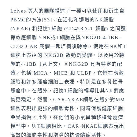
Leivas 等人的團隊描述了一種可以使用和衍生自
PBMC的方法[53]。在活化和擴增的NK細胞
(NKAE) 和記憶T細胞 (CD45RA-T 細胞) 之間選
擇效應細胞。NK或T細胞在與NKG2D-4-1BB-
CD3z-CAR 載體一起培養後轉導，使用在NK和T
細胞上表達的 NKG2D 啟動劑受體，以及用於轉
導的4-1BB（見上文）。NKG2D 具有特定的配
體，包括 MICA、MICB 和 ULBP，它們在應激
細胞和許多腫瘤細胞上表達，特別是在多發性骨
髓瘤中。在體外，記憶T細胞的轉導比其NK對應
物更穩定。然而，CAR-NKAE細胞在體外對MM
細胞表現出更強的細胞毒性，同時保護健康細胞
免受損傷。此外，在他們的小鼠異種移植骨髓瘤
模型中，與T細胞相比，CAR-NKAE細胞表現出
高效的細胞毒性和增強的抗骨髓瘤活性。