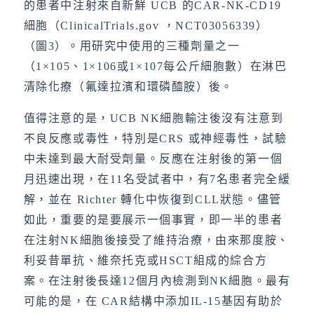
的患者中注射來自新鮮 UCB 的CAR-NK-CD19
細胞（ClinicalTrials.gov ，NCT03056339）
（圖3）。用研究中使用的三種劑量之一
（1×105、1×106或1×107每公斤細胞數）在淋巴
清除化療（氟達拉濱和環磷醯胺）後。
值得注意的是，UCB NK細胞輸注後沒有注意到
不良反應或毒性，特別是CRS 或神經毒性，試驗
中未達到最大耐受劑量。反應在注射後的第一個
月迅速出現，在11名受試者中，有7名患者完全緩
解，並在 Richter 轉化中恢復到CLL狀態。儘管
如此，重要的是要展示一個事實，即一半的患者
在注射NK細胞後接受了維持治療，由來那度胺、
利妥昔單抗、維奈托克或HSCT組成的綜合方
案。在注射後長達12個月內檢測到NK細胞。最有
可能的是，在 CAR結構中添加IL-15基因有助於