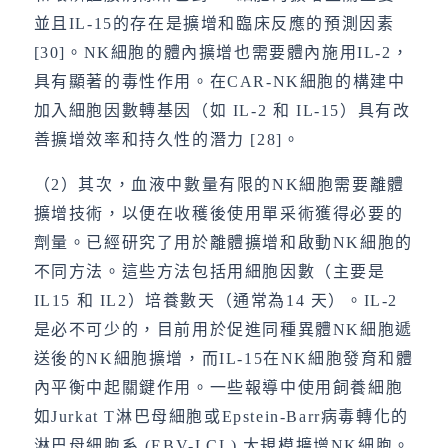
並且IL-15的存在是擴增和臨床反應的預測因素
[30]。NK細胞的體內擴增也需要體內施用IL-2，
具有顯著的毒性作用。在CAR-NK細胞的構建中
加入細胞因數轉基因（如 IL-2 和 IL-15）具有改
善擴增效率和持久性的潛力 [28]。
（2）其次，血液中數量有限的NK細胞需要離體
擴增技術，以便在收穫後使用單采術獲得必要的
劑量。已經研究了用於離體擴增和啟動NK細胞的
不同方法。這些方法包括用細胞因數（主要是
IL15 和 IL2）培養數天（通常為14 天）。IL-2
是必不可少的，目前用於促進同種異體NK細胞遞
送後的NK細胞擴增，而IL-15在NK細胞發育和體
內平衡中起關鍵作用。一些報導中使用飼養細胞
如Jurkat T淋巴母細胞或Epstein-Barr病毒轉化的
淋巴母細胞系 (EBV-LCL) 大規模擴增NK細胞。