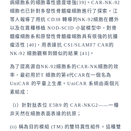
病細胞系的細胞毒性適度增強[39]。CAR-NK-92
細胞也已針對多發性骨髓瘤細胞進行了探索。江
等人報導了用抗 CD38 轉導的NK-92細胞在體外
以及在異種移植 NOD-SCID 小鼠模型中，對骨
髓瘤細胞系和原發性骨髓瘤細胞具有很強的抗腫
瘤活性 [40]，用表達抗 CS1/SLAMF7 CAR的
NK-92 細胞觀察到類似的結果 [41]。
為了提高源自NK-92細胞系的CAR-NK細胞的效
率，最初用於T 細胞的第4代CAR在一個名為
UniCAR 的平臺上生產。UniCAR 系統由兩個元
素組成：
（i）針對肽表位 E5B9 的 CAR-NKG2——一種
非天然在細胞表面表達的抗原；
(ii) 稱為目的模組 (TM) 的雙特異性組件。這種雙