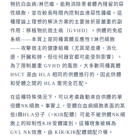
物抗白血病/淋巴瘤，能夠消除患者體內殘留的惡
性細胞，並在較長時間內控制血液惡性腫瘤。這
種理論上理想的解決方案的主要挫折是嚴重的副
作用：移植物抗宿主病（GVHD）。供體的免疫
系統——本質上是同種異體反應性T淋巴細胞
——攻擊宿主的健康組織（尤其是皮膚、消化
道、肝臟和肺，但任何器官都可能受到影響）。
為了限制嚴重 GVHD 的風險，大多數同種異體
HSCT 是由 HLA 相同的供體進行的，因此供體
和受體之間的 HLA 需完全匹配。
在這種特殊情況下，可以考慮啟動來自供體的單
倍體NK細胞。事實上，受體白血病細胞表面的某
些I類HLA分子（=KIR配體）可能不被供體NK細
胞上的抑制性KIR受體識別。這種現象被稱為
GVL NK效應，由 KIR/KIR配體錯配介導。