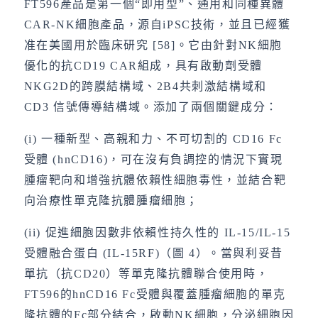
FT596產品是第一個“即用型”、通用和同種異體
CAR-NK細胞產品，源自iPSC技術，並且已經獲
准在美國用於臨床研究 [58]。它由針對NK細胞
優化的抗CD19 CAR組成，具有啟動劑受體
NKG2D的跨膜結構域、2B4共刺激結構域和
CD3 信號傳導結構域。添加了兩個關鍵成分：
(i) 一種新型、高親和力、不可切割的 CD16 Fc
受體 (hnCD16)，可在沒有負調控的情況下實現
腫瘤靶向和增強抗體依賴性細胞毒性，並結合靶
向治療性單克隆抗體腫瘤細胞；
(ii) 促進細胞因數非依賴性持久性的 IL-15/IL-15
受體融合蛋白 (IL-15RF)（圖 4）。當與利妥昔
單抗（抗CD20）等單克隆抗體聯合使用時，
FT596的hnCD16 Fc受體與覆蓋腫瘤細胞的單克
隆抗體的Fc部分結合，啟動NK細胞，分泌細胞因