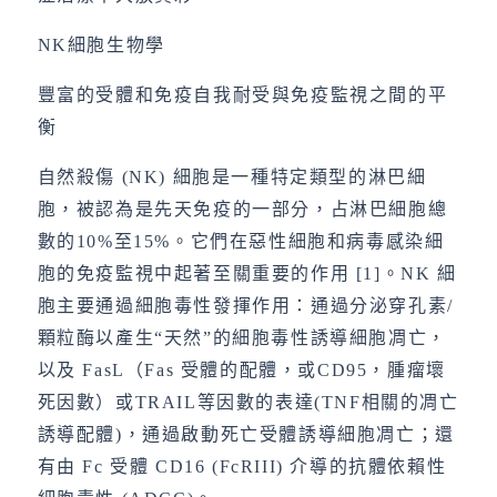
NK細胞生物學
豐富的受體和免疫自我耐受與免疫監視之間的平
衡
自然殺傷 (NK) 細胞是一種特定類型的淋巴細
胞，被認為是先天免疫的一部分，占淋巴細胞總
數的10%至15%。它們在惡性細胞和病毒感染細
胞的免疫監視中起著至關重要的作用 [1]。NK 細
胞主要通過細胞毒性發揮作用：通過分泌穿孔素/
顆粒酶以產生“天然”的細胞毒性誘導細胞凋亡，
以及 FasL（Fas 受體的配體，或CD95，腫瘤壞
死因數）或TRAIL等因數的表達(TNF相關的凋亡
誘導配體)，通過啟動死亡受體誘導細胞凋亡；還
有由 Fc 受體 CD16 (FcRIII) 介導的抗體依賴性