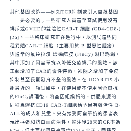
其他基因改造——例如TCR抑制或引入自殺基因
——是必要的；一些研究人員甚至嘗試使用沒有
排斥或GVHD的雙陰性CAR-T 細胞 (CD4-CD8-)
[26]。一些臨床研究正在進行中，以測試這些同
種異體CAR-T 細胞（主要用於 B 型惡性腫瘤）
與通常的氟達拉濱-環磷醯胺 (FluCy) 淋巴耗竭，
其中添加了阿侖單抗以降低免疫排斥的風險。該
工藝增加了CAR的毒性特徵，卻隨之增加了免疫
抑制甚至長期發育不全的風險。在 UCART19 小
組最近的一項試驗中，在使用或不使用阿侖單抗
的FluCy調理後，將基因組編輯的、供體來源的
同種異體抗CD19 CAR-T細胞給予患有難治性 B-
ALL的成人和兒童。只有接受阿侖單抗的患者表
現出擴張和抗白血病活性，輸注後28天的CR率為
67%，但主要代價是高毒性[27]。今天，同種異