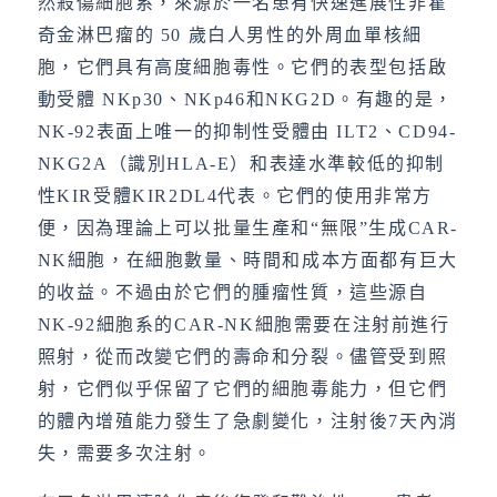
然殺傷細胞系，來源於一名患有快速進展性非霍
奇金淋巴瘤的 50 歲白人男性的外周血單核細
胞，它們具有高度細胞毒性。它們的表型包括啟
動受體 NKp30、NKp46和NKG2D。有趣的是，
NK-92表面上唯一的抑制性受體由 ILT2、CD94-
NKG2A（識別HLA-E）和表達水準較低的抑制
性KIR受體KIR2DL4代表。它們的使用非常方
便，因為理論上可以批量生產和“無限”生成CAR-
NK細胞，在細胞數量、時間和成本方面都有巨大
的收益。不過由於它們的腫瘤性質，這些源自
NK-92細胞系的CAR-NK細胞需要在注射前進行
照射，從而改變它們的壽命和分裂。儘管受到照
射，它們似乎保留了它們的細胞毒能力，但它們
的體內增殖能力發生了急劇變化，注射後7天內消
失，需要多次注射。