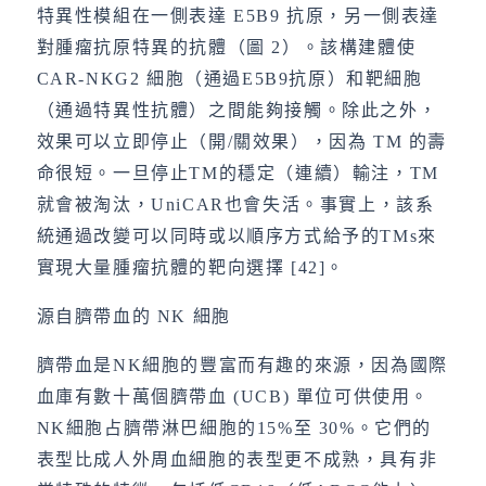
特異性模組在一側表達 E5B9 抗原，另一側表達
對腫瘤抗原特異的抗體（圖 2）。該構建體使
CAR-NKG2 細胞（通過E5B9抗原）和靶細胞
（通過特異性抗體）之間能夠接觸。除此之外，
效果可以立即停止（開/關效果），因為 TM 的壽
命很短。一旦停止TM的穩定（連續）輸注，TM
就會被淘汰，UniCAR也會失活。事實上，該系
統通過改變可以同時或以順序方式給予的TMs來
實現大量腫瘤抗體的靶向選擇 [42]。
源自臍帶血的 NK 細胞
臍帶血是NK細胞的豐富而有趣的來源，因為國際
血庫有數十萬個臍帶血 (UCB) 單位可供使用。
NK細胞占臍帶淋巴細胞的15%至 30%。它們的
表型比成人外周血細胞的表型更不成熟，具有非