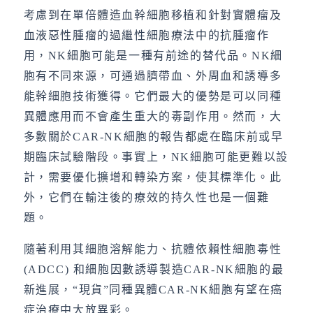
考慮到在單倍體造血幹細胞移植和針對實體瘤及
血液惡性腫瘤的過繼性細胞療法中的抗腫瘤作
用，NK細胞可能是一種有前途的替代品。NK細
胞有不同來源，可通過臍帶血、外周血和誘導多
能幹細胞技術獲得。它們最大的優勢是可以同種
異體應用而不會產生重大的毒副作用。然而，大
多數關於CAR-NK細胞的報告都處在臨床前或早
期臨床試驗階段。事實上，NK細胞可能更難以設
計，需要優化擴增和轉染方案，使其標準化。此
外，它們在輸注後的療效的持久性也是一個難
題。
隨著利用其細胞溶解能力、抗體依賴性細胞毒性
(ADCC) 和細胞因數誘導製造CAR-NK細胞的最
新進展，“現貨”同種異體CAR-NK細胞有望在癌
症治療中大放異彩。