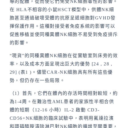
導的配體，從而使它們免受NK細胞毒性的影響。
在 HLA不相容的小鼠HSCT模型中，供體NK細
胞甚至通過破壞受體的抗原呈遞細胞對GVHD發
揮保護作用。這種對接受者免疫系統的影響可以
促進移植並使同種異體NK細胞不易受到免疫排斥
的影響。
“現貨”的同種異體NK細胞在從實驗室到床旁的效
率，以及成本方面呈現出巨大的優勢 [24 , 28 ,
29] (表1 )。儘管CAR-NK細胞具有所有這些優
勢，但仍存在一些局限。
（1）首先，它們在體內的存活時間相對較短，約
為1-4周。在難治性AML患者的家族性半相合供
體的短期（12-16 小時）IL-2 啟動 CD3-
CD56+NK細胞的臨床試驗中，表明用氟達拉濱
和環磷醯胺清除淋巴對NK細胞的擴增至關重要，