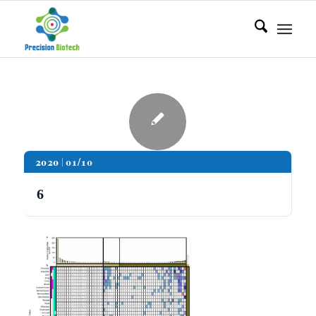
2020
01/10
6