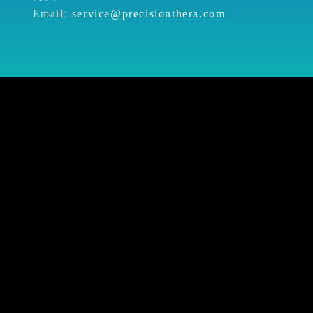
Email:
service@precisionthera.com