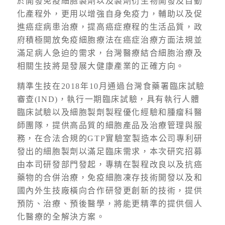
於開發免疫細胞製劑以及製劑衍生物開發及自動
化產程外，更用以增強自身免疫力，輔助以及促
進癌症病患治療，提高癌症療程的生活品質，政
府積極開放免疫細胞療法在癌症治療方面法規並
滿足病人急迫的需求，台灣醫療結合細胞治療及
相關生技將是發展大健康產業的正確方向。
精準生技在2018年10月通過台灣食藥署臨床試驗
審查(IND)，執行一期臨床試驗，具有執行人體
臨床試驗以及細胞製劑製程優化經驗和腫瘤科醫
師團隊，提供高品質的細胞產品及治療管理與服
務，在合法合規的GTP實驗室製造本公司專利研
發出的細胞製劑以滿足臨床需求，本次研究招募
由本司研發部門發起，專精在製程改良以及抗癌
藥物的合併治療，免疫細胞凍存技術開發以及和
國內外生技廠橫向合作研發更創新的技術，提供
預防、治療、預後醫學，將能更精準的提供個人
化醫療的全解決方案。