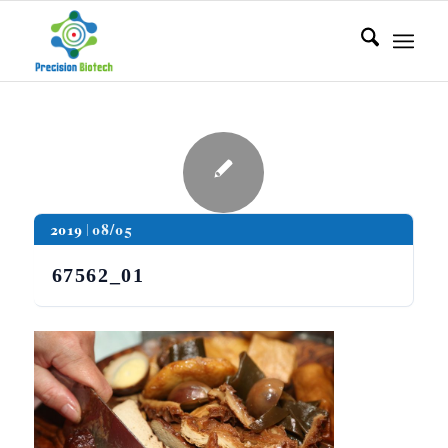
2019
08/05
67562_01