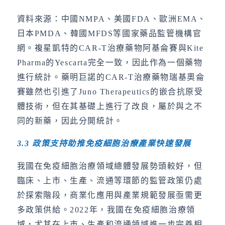
資料來源：中國NMPA、美國FDA、歐洲EMA、
日本PMDA、韓國MFDS等國家藥品監管機構官
網。複星凱特的CAR-T治療藥物阿基侖賽與Kite
Pharma的Yescarta完全一致，因此作為一個藥物
進行統計。藥明巨諾的CAR-T治療藥物瑞基奧侖
賽雖然也引進了Juno Therapeutics的嵌合抗原受
體技術，但在其基礎上進行了改良，屬於與之不
同的新藥，因此分開統計。
3.3
政策支持助推免疫細胞治療產業快速發展
我國在免疫細胞治療領域總體發展勢頭較好，但
臨床、上市、生產、流通等環節的監管政策仍處
於探索階段，商業化應用與產業規範發展亟需更
多政策供給。2022年，我國在免疫細胞治療領
域，尤其在上市、生產和流通領域進一步完善相