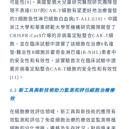
可能性[9]。美國聖猶大兒童研究醫院研究團隊發
現不表達CD7的CAR-T細胞有望更好地治療復發
的T細胞急性淋巴細胞白血病(T-ALL)[10]。中國
浙江大學和華東師範大學等機構研究團隊開發了
CRISPR-Cas9介導的非病毒定點整合CAR-T細
胞，並在臨床試驗中證實了該細胞在治療8名復
發/難治性B細胞非霍奇金淋巴瘤(B-NHL)患者中
的安全性和有效性，該實驗首次在臨床試驗中證
實非病毒定點整合CAR-T細胞的安全性和有效性
[11]。
1.5
新工具與新技術助力監測和評估細胞治療療
效
在細胞療效評估領域，新工具與新技術的應用有
效監測和評估了免疫細胞治療的療效並監測移植
細胞的分化增殖、遷移及生存狀況，對指導未來