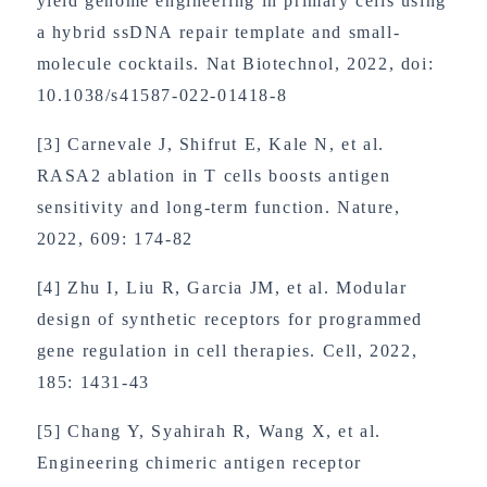
yield genome engineering in primary cells using
a hybrid ssDNA repair template and small-
molecule cocktails. Nat Biotechnol, 2022, doi:
10.1038/s41587-022-01418-8
[3] Carnevale J, Shifrut E, Kale N, et al.
RASA2 ablation in T cells boosts antigen
sensitivity and long-term function. Nature,
2022, 609: 174-82
[4] Zhu I, Liu R, Garcia JM, et al. Modular
design of synthetic receptors for programmed
gene regulation in cell therapies. Cell, 2022,
185: 1431-43
[5] Chang Y, Syahirah R, Wang X, et al.
Engineering chimeric antigen receptor