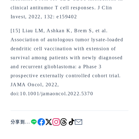
clinical antitumor T cell responses. J Clin
Invest, 2022, 132: e159402
[15] Liau LM, Ashkan K, Brem S, et al.
Association of autologous tumor lysate-loaded
dendritic cell vaccination with extension of
survival among patients with newly diagnosed
and recurrent glioblastoma: a Phase 3
prospective externally controlled cohort trial.
JAMA Oncol, 2022,
doi:10.1001/jamaoncol.2022.5370
分享到...