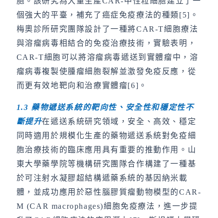
胞。該研究為大量生產CAR-中性粒細胞建立了一
個強大的平臺，補充了癌症免疫療法的種類[5]。
梅奧診所研究團隊設計了一種將CAR-T細胞療法
與溶瘤病毒相結合的免疫治療技術，實驗表明，
CAR-T細胞可以將溶瘤病毒遞送到實體瘤中，溶
瘤病毒複製使腫瘤細胞裂解並激發免疫反應，從
而更有效地靶向和治療實體瘤[6]。
1.3
藥物遞送系統的靶向性、安全性和穩定性不
斷提升
在遞送系統研究領域，安全、高效、穩定
同時適用於規模化生產的藥物遞送系統對免疫細
胞治療技術的臨床應用具有重要的推動作用。山
東大學藥學院等機構研究團隊合作構建了一種基
於可注射水凝膠超結構遞藥系統的基因納米載
體，並成功應用於惡性腦膠質瘤動物模型的CAR-
M (CAR macrophages)細胞免疫療法，進一步提