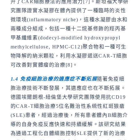
升了CAR細胞療法的應用潛力[7]。斯坦福大學研
究團隊證實水凝膠在體內提供了一種臨時的炎性
微環境(inflammatory niche)，這種水凝膠由水和
兩種成分組成，包括一種十二烷基修飾的羥丙基
甲基纖維素(dodecyl-modified hydroxypropyl
methylcellulose, HPMC-C12)聚合物和一種可生
物降解的納米顆粒，利用水凝膠遞送CAR-T細胞
可改善對實體瘤的治療[8]。
1.4
免疫細胞治療的適應症不斷拓展
隨著免疫細
胞治療技術不斷發展，其適應症也在不斷拓展。
德國埃爾朗根-紐倫堡大學研究團隊使用抗CD19
的CAR-T細胞治療5位名難治性系統性紅斑狼瘡
(SLE)患者，經過治療後，所有患者體內B細胞介
導的自身免疫反應快速和持續緩解。該研究結果
為通過工程化自體細胞控制SLE提供了新的治療