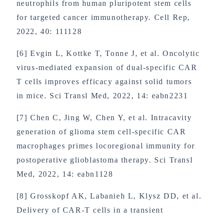
neutrophils from human pluripotent stem cells
for targeted cancer immunotherapy. Cell Rep,
2022, 40: 111128
[6] Evgin L, Kottke T, Tonne J, et al. Oncolytic
virus-mediated expansion of dual-specific CAR
T cells improves efficacy against solid tumors
in mice. Sci Transl Med, 2022, 14: eabn2231
[7] Chen C, Jing W, Chen Y, et al. Intracavity
generation of glioma stem cell-specific CAR
macrophages primes locoregional immunity for
postoperative glioblastoma therapy. Sci Transl
Med, 2022, 14: eabn1128
[8] Grosskopf AK, Labanieh L, Klysz DD, et al.
Delivery of CAR-T cells in a transient