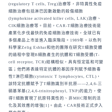
(regulatory T cells, Treg)治療等，非特異性免疫
細胞治療包括淋巴因數啟動的殺傷細胞
(lymphokine activated killer cells, LAK)治療、
CIK細胞治療等。目前，CAR-T細胞治療技術是
產業化步伐最快的免疫細胞治療技術，全球已有
多個產品上市並進入臨床階段。1989年，以色列
科學家Zelig Eshhar和他的團隊在研究T細胞受體
的過程中發現B細胞產生的抗體和T細胞受體(T-
cell receptor, TCR)結構相似，具有恒定區和可變
區；他們將表達特定抗體的基因序列賦予細胞毒
性T淋巴細胞(cytotoxic T lymphocytes, CTL)，
該特定抗體賦予了T細胞識別半抗原——2,4,6-三
硝基苯基(2,4,6-trinitrophenyl, TNP)的能力，使
得T細胞實現了抗原特異性的、非MHC限制的活
化及其效應的增強[1]。由此，CAR技術正式步入