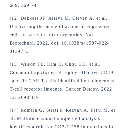
609: 369-74
[12] Dekkers JF, Alieva M, Cleven A, et al.
Uncovering the mode of action of engineered T
cells in patient cancer organoids. Nat
Biotechnol, 2022, doi: 10.1038/s41587-022-
01397-w
[13] Wilson TL, Kim H, Chou CH, et al.
Common trajectories of highly effective CD19-
specific CAR T cells identified by endogenous
T-cell receptor lineages. Cancer Discov, 2022,
12: 2098-119
[14] Romain G, Strati P, Rezvan A, Fathi M, et
al. Multidimensional single-cell analysis
identifies a role for CD2-CD58 interactions in