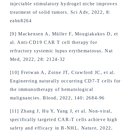
injectable stimulatory hydrogel niche improves
treatment of solid tumors. Sci Adv, 2022, 8:
eabn8264
[9] Mackensen A, Müller F, Mougiakakos D, et
al. Anti-CD19 CAR T cell therapy for
refractory systemic lupus erythematosus. Nat
Med, 2022, 28: 2124-32
[10] Freiwan A, Zoine JT, Crawford JC, et al.
Engineering naturally occurring CD7-T cells for
the immunotherapy of hematological
malignancies. Blood, 2022, 140: 2684-96
[11] Zhang J, Hu Y, Yang J, et al. Non-viral,
specifically targeted CAR-T cells achieve high
safety and efficacy in B-NHL. Nature, 2022,