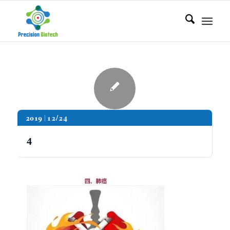
2019
12/24
4