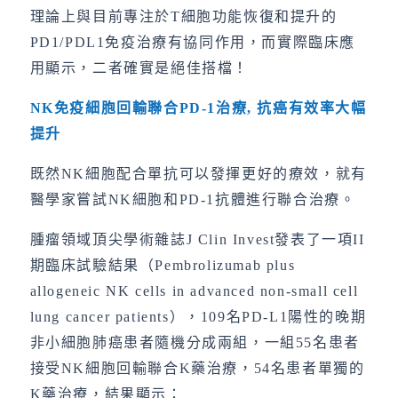
理論上與目前專注於T細胞功能恢復和提升的
PD1/PDL1免疫治療有協同作用，而實際臨床應
用顯示，二者確實是絕佳搭檔！
NK
免疫
細胞回輸聯合
PD-1
治療
,
抗癌有效率大幅
提升
既然NK細胞配合單抗可以發揮更好的療效，就有
醫學家嘗試NK細胞和PD-1抗體進行聯合治療。
腫瘤領域頂尖學術雜誌J Clin Invest發表了一項II
期臨床試驗結果（Pembrolizumab plus
allogeneic NK cells in advanced non-small cell
lung cancer patients），109名PD-L1陽性的晚期
非小細胞肺癌患者隨機分成兩組，一組55名患者
接受NK細胞回輸聯合K藥治療，54名患者單獨的
K藥治療，結果顯示：