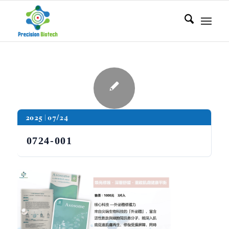
2025
07/24
0724-001