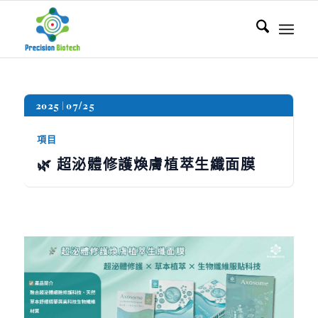
2025
07/25
項目
🌿 超泌體修護煥膚植萃生纖面膜