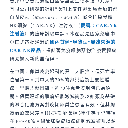
審評中心審批通過由國健呈諾生物科技（北京）
有限公司研發的針對“晚期上皮性卵巢癌治療的靶
向間皮素（
Mesothelin
，
MSLN
）嵌合抗原受體
NK細胞（CAR-NK）注射液”（
簡稱：
CAR-NK
注射液
）的臨床試驗申請。本產品是國家藥審中
心正式審批通過的
國內首例
“
現貨型
”
異體來源的
CAR-NK
產品
，標誌著免疫細胞藥物治療實體瘤
研究邁入新的里程碑。
在中國，卵巢癌為婦科的第二大腫瘤，但死亡率
位居第一。其中大約70%的卵巢癌為上皮性腫
瘤，早期診斷困難，約70％患者發現時已為晚
期。儘管理想的腫瘤細胞減滅術及以鉑類為基礎
的聯合化療方案對晚期卵巢癌患者有效，但其總
體治療效果差。III-IV期卵巢癌5年生存率仍徘徊
在30～40％。儘管卵巢癌腫瘤細胞減滅術及以鉑