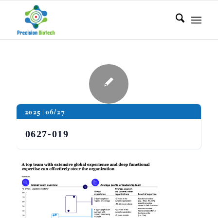
2025
06/27
0627-019