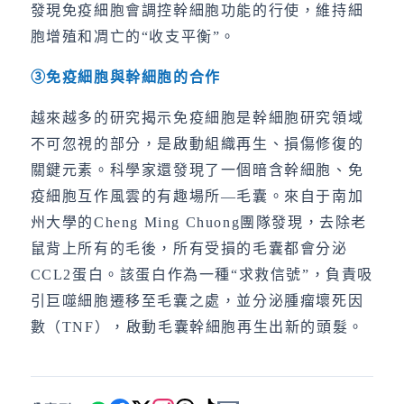
發現免疫細胞會調控幹細胞功能的行使，維持細
胞增殖和凋亡的“收支平衡”。
③
免疫細胞與幹細胞的合作
越來越多的研究揭示免疫細胞是幹細胞研究領域
不可忽視的部分，是啟動組織再生、損傷修復的
關鍵元素。科學家還發現了一個暗含幹細胞、免
疫細胞互作風雲的有趣場所—毛囊。來自于南加
州大學的Cheng Ming Chuong團隊發現，去除老
鼠背上所有的毛後，所有受損的毛囊都會分泌
CCL2蛋白。該蛋白作為一種“求救信號”，負責吸
引巨噬細胞遷移至毛囊之處，並分泌腫瘤壞死因
數（TNF），啟動毛囊幹細胞再生出新的頭髮。