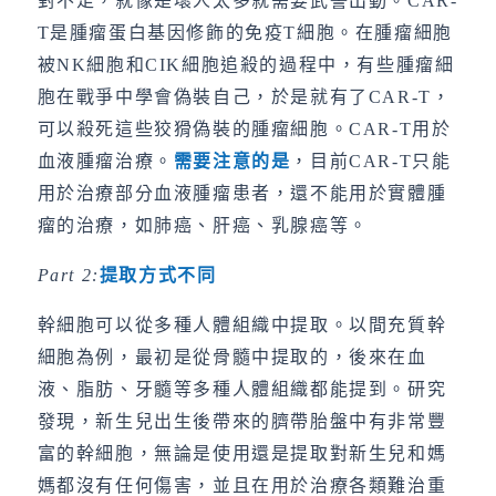
對不足，就像是壞人太多就需要武警出動。CAR-
T是腫瘤蛋白基因修飾的免疫T細胞。在腫瘤細胞
被NK細胞和CIK細胞追殺的過程中，有些腫瘤細
胞在戰爭中學會偽裝自己，於是就有了CAR-T，
可以殺死這些狡猾偽裝的腫瘤細胞。CAR-T用於
血液腫瘤治療。
需要注意的是
，目前CAR-T只能
用於治療部分血液腫瘤患者，還不能用於實體腫
瘤的治療，如肺癌、肝癌、乳腺癌等。
Part 2:
提取方式不同
幹細胞可以從多種人體組織中提取。以間充質幹
細胞為例，最初是從骨髓中提取的，後來在血
液、脂肪、牙髓等多種人體組織都能提到。研究
發現，新生兒出生後帶來的臍帶胎盤中有非常豐
富的幹細胞，無論是使用還是提取對新生兒和媽
媽都沒有任何傷害，並且在用於治療各類難治重