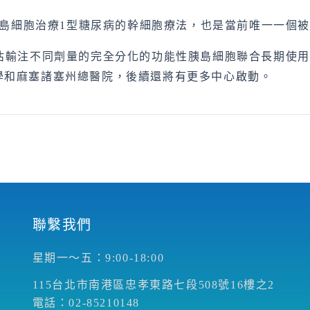
的胰島細胞治療1型糖尿病的幹細胞療法，也是當前唯一一個
估輸注不同劑量的完全分化的功能性胰島細胞聯合長期使用
學和麻塞諸塞州總醫院，後續還將有更多中心啟動。
聯繫我們
星期一～五：9:00-18:00
115台北市南港區忠孝東路七段508號16樓之2
電話：02-85210148