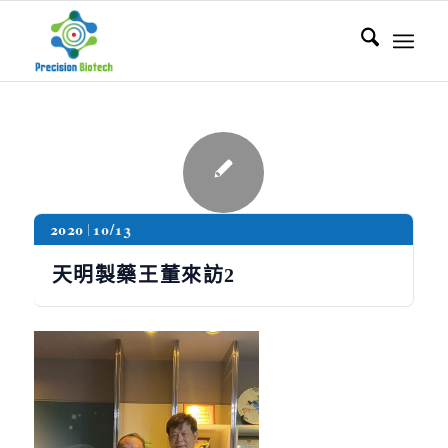
2020
10/13
天明製藥王董來訪2