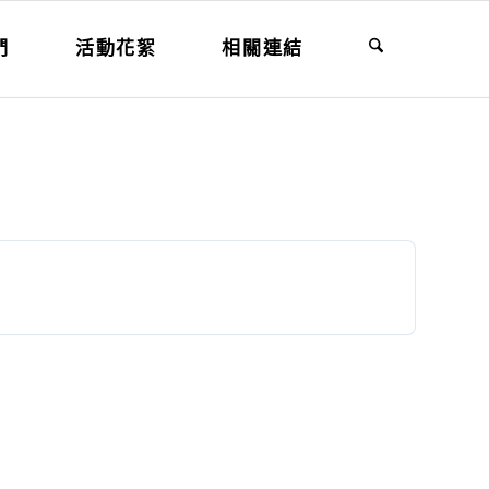
們
活動花絮
相關連結