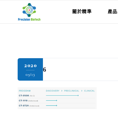
關於精準
產品
2020
6
05/13