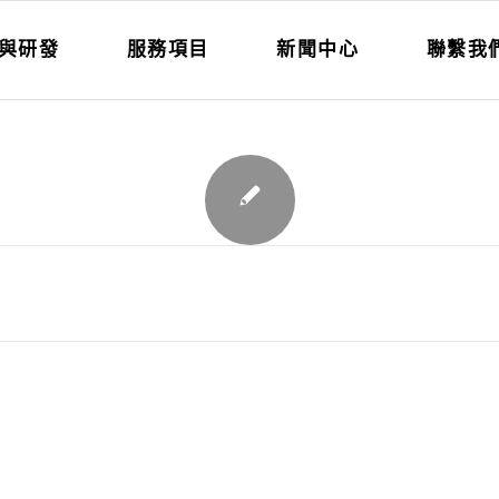
與研發
服務項目
新聞中心
聯繫我