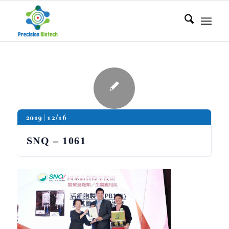
2019
12/16
SNQ – 1061