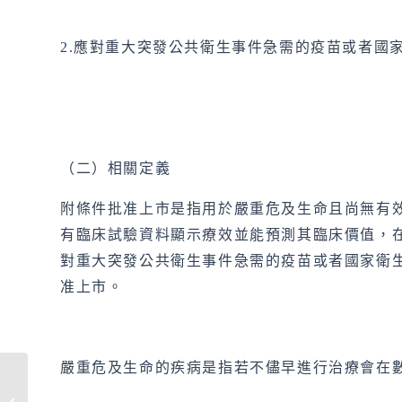
2.應對重大突發公共衛生事件急需的疫苗或者國
（二）相關定義
附條件批准上市是指用於嚴重危及生命且尚無有
有臨床試驗資料顯示療效並能預測其臨床價值，
對重大突發公共衛生事件急需的疫苗或者國家衛
准上市。
嚴重危及生命的疾病是指若不儘早進行治療會在
同種異體策略是未來”CAR-T對實