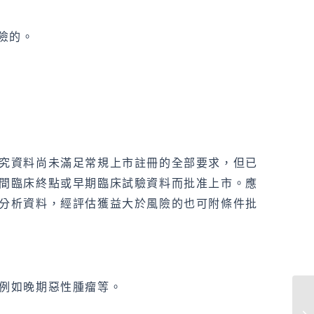
險的。
究資料尚未滿足常規上市註冊的全部要求，但已
間臨床終點或早期臨床試驗資料而批准上市。應
分析資料，經評估獲益大於風險的也可附條件批
例如晚期惡性腫瘤等。
中