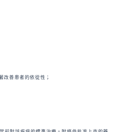
著改善患者的依從性；
當前對該疾病的標準治療。附條件批准上市的藥