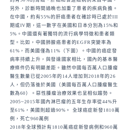
另外，診斷時間過晚也加重了患者的疾病負擔。
在中國，約有55%的肝癌患者在確診時已處於III
期或IV期，這一數字在美國和日本分別為15%和
5%。中國還有著獨特的流行病學特徵和患者類
型。比如，中國肺腺癌患者的EGFR突變率為
61%，而美國僅為11%（下圖）。中國的癌症發
病率持續上升，與發達國家相比，國內的基本醫
療條件仍有明顯差距。雖然中國每百萬人口腫瘤
醫生數量已從2005年的14人增加到2018年的26
人，但仍落後於美國（美國每百萬人口腫瘤醫生
數為60）。惡性腫瘤治療效果也呈相似趨勢。
2005~2015年國內淋巴瘤的五年生存率從44%升
至61%，美國則超過90%。 全球癌症新發1810萬
例，死亡960萬例
2018年全球預計有1810萬癌症新發病例和960萬