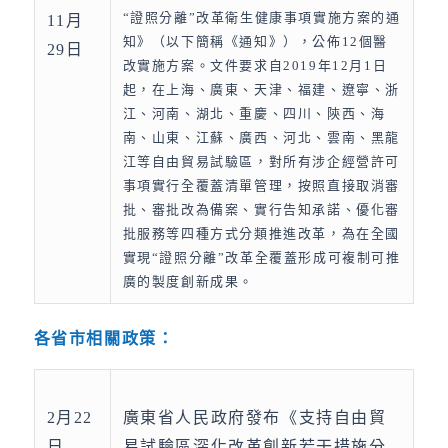
“證照分離”改革衛生健康事項實施方案的通
11月
知》（以下簡稱《通知》），公佈12個醫
29日
改實施方案。文件要求自2019年12月1日
起，在上海、廣東、天津、福建、遼寧、浙
江、河南、湖北、重慶、四川、陝西、海
南、山東、江蘇、廣西、河北、雲南、黑龍
江等自由貿易試驗區，對所有涉企經營許可
事項實行全覆蓋清單管理，按照直接取消審
批、審批改為備案、實行告知承諾、優化審
批服務等四種方式分類推進改革，為在全國
實現“證照分離”改革全覆蓋形成可複制可推
廣的製度創新成果。
各省市相關政策：
2月22
廣東省人民政府發布《支持自由貿
日
易試驗區深化改革創新若干措施分