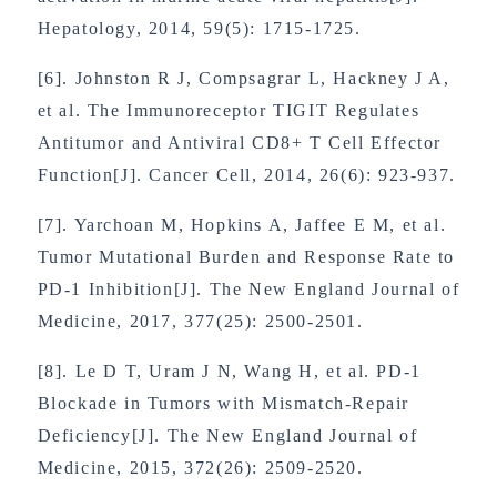
Hepatology, 2014, 59(5): 1715-1725.
[6]. Johnston R J, Compsagrar L, Hackney J A,
et al. The Immunoreceptor TIGIT Regulates
Antitumor and Antiviral CD8+ T Cell Effector
Function[J]. Cancer Cell, 2014, 26(6): 923-937.
[7]. Yarchoan M, Hopkins A, Jaffee E M, et al.
Tumor Mutational Burden and Response Rate to
PD-1 Inhibition[J]. The New England Journal of
Medicine, 2017, 377(25): 2500-2501.
[8]. Le D T, Uram J N, Wang H, et al. PD-1
Blockade in Tumors with Mismatch-Repair
Deficiency[J]. The New England Journal of
Medicine, 2015, 372(26): 2509-2520.