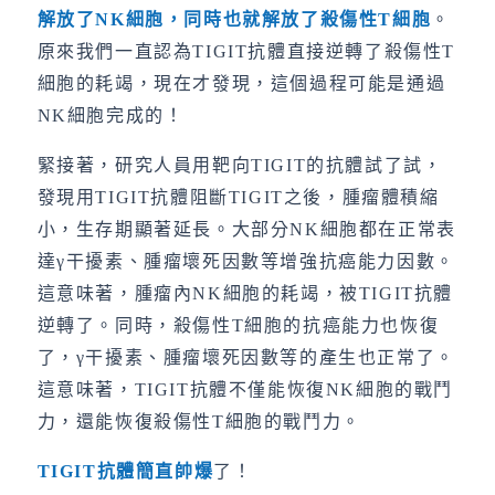
解放了
NK
細胞，同時也就解放了殺傷性
T
細胞
。
原來我們一直認為TIGIT抗體直接逆轉了殺傷性T
細胞的耗竭，現在才發現，這個過程可能是通過
NK細胞完成的！
緊接著，研究人員用靶向TIGIT的抗體試了試，
發現用TIGIT抗體阻斷TIGIT之後，腫瘤體積縮
小，生存期顯著延長。大部分NK細胞都在正常表
達γ干擾素、腫瘤壞死因數等增強抗癌能力因數。
這意味著，腫瘤內NK細胞的耗竭，被TIGIT抗體
逆轉了。同時，殺傷性T細胞的抗癌能力也恢復
了，γ干擾素、腫瘤壞死因數等的產生也正常了。
這意味著，TIGIT抗體不僅能恢復NK細胞的戰鬥
力，還能恢復殺傷性T細胞的戰鬥力。
TIGIT
抗體簡直帥爆
了！