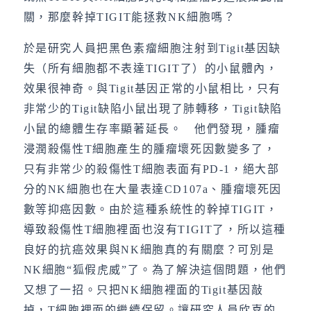
關，那麼幹掉TIGIT能拯救NK細胞嗎？
於是研究人員把黑色素瘤細胞注射到Tigit基因缺
失（所有細胞都不表達TIGIT了）的小鼠體內，
效果很神奇。與Tigit基因正常的小鼠相比，只有
非常少的Tigit缺陷小鼠出現了肺轉移，Tigit缺陷
小鼠的總體生存率顯著延長。 他們發現，腫瘤
浸潤殺傷性T細胞產生的腫瘤壞死因數變多了，
只有非常少的殺傷性T細胞表面有PD-1，絕大部
分的NK細胞也在大量表達CD107a、腫瘤壞死因
數等抑癌因數。由於這種系統性的幹掉TIGIT，
導致殺傷性T細胞裡面也沒有TIGIT了，所以這種
良好的抗癌效果與NK細胞真的有關麼？可別是
NK細胞“狐假虎威”了。為了解決這個問題，他們
又想了一招。只把NK細胞裡面的Tigit基因敲
掉，T細胞裡面的繼續保留。讓研究人員欣喜的