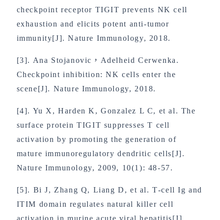
checkpoint receptor TIGIT prevents NK cell
exhaustion and elicits potent anti-tumor
immunity[J]. Nature Immunology, 2018.
[3]. Ana Stojanovic，Adelheid Cerwenka.
Checkpoint inhibition: NK cells enter the
scene[J]. Nature Immunology, 2018.
[4]. Yu X, Harden K, Gonzalez L C, et al. The
surface protein TIGIT suppresses T cell
activation by promoting the generation of
mature immunoregulatory dendritic cells[J].
Nature Immunology, 2009, 10(1): 48-57.
[5]. Bi J, Zhang Q, Liang D, et al. T‐cell Ig and
ITIM domain regulates natural killer cell
activation in murine acute viral hepatitis[J].