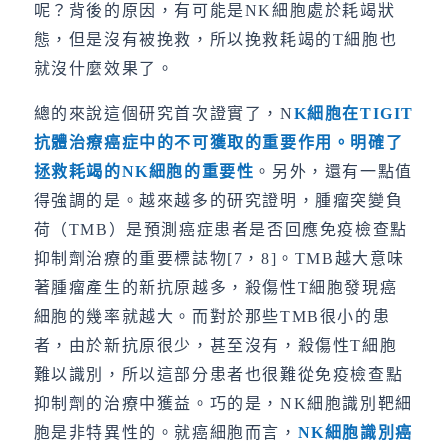
呢？背後的原因，有可能是NK細胞處於耗竭狀
態，但是沒有被挽救，所以挽救耗竭的T細胞也
就沒什麼效果了。
總的來說這個研究首次證實了，N
K
細胞在
TIGIT
抗體治療癌症中的不可獲取的重要作用。明確了
拯救耗竭的
NK
細胞的重要性
。另外，還有一點值
得強調的是。越來越多的研究證明，腫瘤突變負
荷（TMB）是預測癌症患者是否回應免疫檢查點
抑制劑治療的重要標誌物[7，8]。TMB越大意味
著腫瘤產生的新抗原越多，殺傷性T細胞發現癌
細胞的幾率就越大。而對於那些TMB很小的患
者，由於新抗原很少，甚至沒有，殺傷性T細胞
難以識別，所以這部分患者也很難從免疫檢查點
抑制劑的治療中獲益。巧的是，NK細胞識別靶細
胞是非特異性的。就癌細胞而言，
NK
細胞識別癌