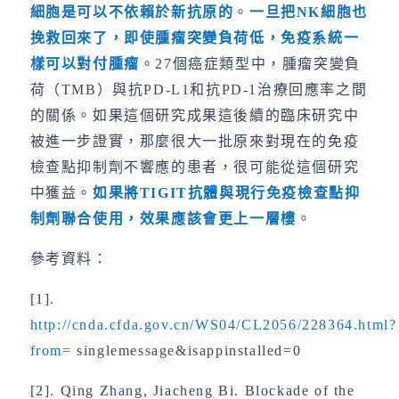
細胞是可以不依賴於新抗原的
。
一旦把
NK
細胞也
挽救回來了，即使腫瘤突變負荷低，免疫系統一
樣可以對付腫瘤
。27個癌症類型中，腫瘤突變負
荷（TMB）與抗PD-L1和抗PD-1治療回應率之間
的關係。如果這個研究成果這後續的臨床研究中
被進一步證實，那麼很大一批原來對現在的免疫
檢查點抑制劑不響應的患者，很可能從這個研究
中獲益。
如果將
TIGIT
抗體與現行免疫檢查點抑
制劑聯合使用，效果應該會更上一層樓
。
參考資料：
[1].
http://cnda.cfda.gov.cn/WS04/CL2056/228364.html?
from=
singlemessage&isappinstalled=0
[2]. Qing Zhang, Jiacheng Bi. Blockade of the