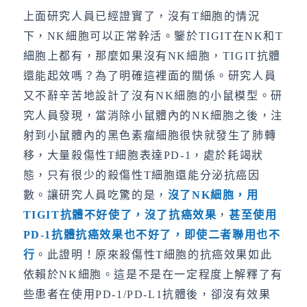
上面研究人員已經證實了，沒有T細胞的情況
下，NK細胞可以正常幹活。鑒於TIGIT在NK和T
細胞上都有，那麼如果沒有NK細胞，TIGIT抗體
還能起效嗎？為了明確這裡面的關係。研究人員
又不辭辛苦地設計了沒有NK細胞的小鼠模型。研
究人員發現，當消除小鼠體內的NK細胞之後，注
射到小鼠體內的黑色素瘤細胞很快就發生了肺轉
移，大量殺傷性T細胞表達PD-1，處於耗竭狀
態，只有很少的殺傷性T細胞還能分泌抗癌因
數。讓研究人員吃驚的是，
沒了
NK
細胞，用
TIGIT
抗體不好使了，沒了抗癌效果
，
甚至使用
PD-1
抗體抗癌效果也不好了，即使二者聯用也不
行
。此證明！原來殺傷性T細胞的抗癌效果如此
依賴於NK細胞。這是不是在一定程度上解釋了有
些患者在使用PD-1/PD-L1抗體後，卻沒有效果