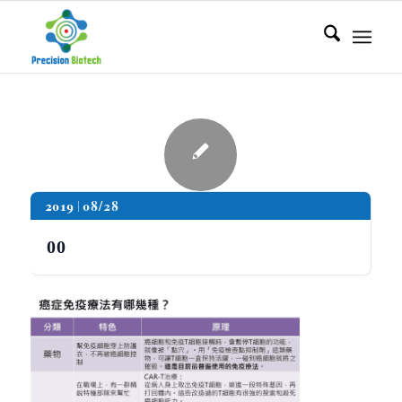
2019
08/28
00